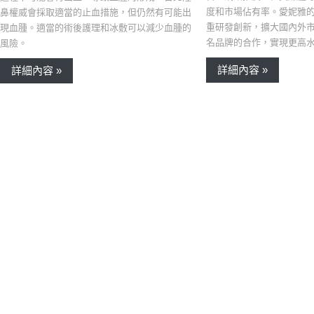
度和市場佔有率。愛妮雅
鼻權威會採取適當的止血措施，但仍然有可能出
重研發創新，擴大國內外
現血腫。適當的術後護理和冰敷可以減少血腫的
名品牌的合作，實現更高
風險。
詳細內容 »
詳細內容 »