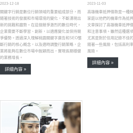
2023-12-18
2023-11-03
關鍵字行銷是數位行銷領域的重要組成部分，而
高雄機車抵押借款是一種
隨著技術的發展和市場環境的變化，不斷湧現出
家庭以他們的機車作為抵
新的挑戰和趨勢。在這個競爭激烈的數位時代，
文章探討了高雄機車抵押
企業需要不斷學習、創新，以適應變化並保持競
和注意事項。雖然這種選
爭優勢。透過深入理解桃園關鍵字廣告和SEO壟
尤其是對於信用記錄不佳
斷行銷的核心概念，以及適時調整行銷策略，企
隨著一些風險，包括高利
業將能夠在數位市場中脫穎而出，實現長期穩健
風險。
的業務增長。
詳細內容 »
詳細內容 »