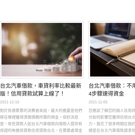
台北汽車借款：不
台北汽車借款，車貸利率比較最新
4步驟速得資金
版！信用貸款試算上線了！
2021-11-05
2021-12-15
您應該了解您的個人信用
對於負債累累的消費者來說，最大的擔憂是他們
分如何影響您獲得信用台
將在哪裡獲得清償債務所需的現金。但好消息
力。我花了很多時間在我
是，有些貸款人如台北汽車借款向借款人提供有
總是在台北汽車借款請求
保證的無擔保貸款信用貸款台北，在需要處理金