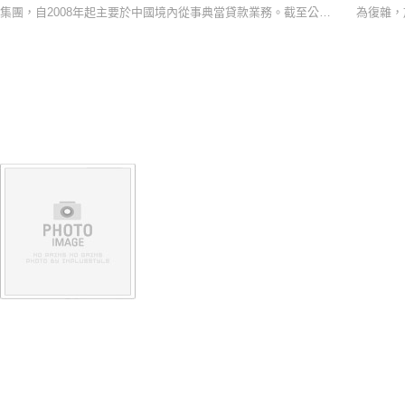
集團，自2008年起主要於中國境內從事典當貸款業務。截至公告
為復雜，
日期，當舖汽車借款目標...
商來說民