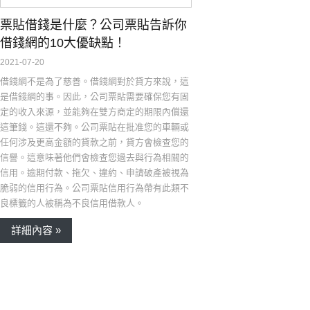
票貼借錢是什麼？公司票貼告訴你
借錢網的10大優缺點！
2021-07-20
借錢網不是為了慈善。借錢網對於貸方來說，這
是借錢網的事。因此，公司票貼需要確保您有固
定的收入來源，並能夠在雙方商定的期限內償還
這筆錢。這還不夠。公司票貼在批准您的車輛或
任何涉及更高金額的貸款之前，貸方會檢查您的
信譽。這意味著他們會檢查您過去與行為相關的
信用。逾期付款、拖欠、違約、申請破產被視為
脆弱的信用行為。公司票貼信用行為帶有此類不
良標籤的人被稱為不良信用借款人。
詳細內容 »