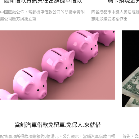
最新借款資訊只在‎當舖機車借款
刷卡換現金
中國匯融公佈，當舖機車借款公司的間接全資附
四省成都市中級人民法院
屬公司匯方與獨立第...
志剛涉嫌受賄案作出...
當舖汽車借款免留車.免保人.來就借‎
配售事項所得款項總額約8億港元。公告顯示，當舖汽車借款目標
首先，公