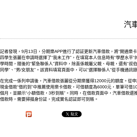
汽
記者發現，9月13日，分期樂APP進行了認証更新汽車借款，將“開通樂卡”
四學生張麗在申請時選擇了“我未工作”，在填寫本人信息時有“學歷水平”
學時間，隨後的“緊急聯係人”資料中，除直係親屬父親、母親，還有“叔伯姑
同學”、“男/女朋友”。該資料填寫頁面中，可以“選擇聯係人”從手機通訊
在完成一係列申請後，汽車借款張麗從分期樂獲得12000元的額度。從申
現金借款“借的到”中推薦使用樂卡借款，可借額度為6000元，單筆可借100
個月，並顯示“小額借款，3秒到賬”。同時，在借款頁面中，汽車借款還
借款時，需要掃描身份証，完成實名認証即可到賬。